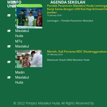
WEB
INFO
AGENDA SEKOLAH
UNIT
SEKOLAH
Pondok Pesantren Maslakul Huda Lamongan
Kerja Sama dengan UIN Kiai Haji Achmad Si
Pondok
PAUD
Jember
Pesantren
Maslakul
10 January 2026
Maslakul
Huda
Huda
Lamongan – Pondok Pesantren Maslakul
Lamongan
MI
Jalin Kerja
Sama
Maslakul
dengan
Huda
UIN Kiai
Haji
MTs
Achmad
Siddiq
Maslakul
Jember
Huda
Meriah, Kali Pertama MSC Diselenggarakan
10 January 2026
20 February 2025
MA
Lamongan –
Madrasah Aliyah (MA) Maslakul Huda
Pondok
Maslakul
Pesantren
Huda
Maslakul
Madin
Meriah, Kali
Maslakul
Pertama MSC
Huda
Diselenggarakan
20 February 2025
Madrasah Aliyah
(MA) Maslakul Huda
© 2022 Ponpes Maslakul Huda. All Rights Reserved by