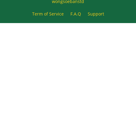
wongsoebanstd
Term of Service
F.A.Q
Support