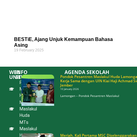
BESTiE, Ajang Unjuk Kemampuan Bahasa
Asing
19 February 2025
WEB
INFO
AGENDA SEKOLAH
UNIT
SEKOLAH
Pondok Pesantren Maslakul Huda Lamongan
Kerja Sama dengan UIN Kiai Haji Achmad Si
Pondok
PAUD
Jember
Pesantren
Maslakul
10 January 2026
Maslakul
Huda
Huda
Lamongan – Pondok Pesantren Maslakul
Lamongan
MI
Jalin Kerja
Sama
Maslakul
dengan
Huda
UIN Kiai
Haji
MTs
Achmad
Siddiq
Maslakul
Jember
Huda
Meriah, Kali Pertama MSC Diselenggarakan
10 January 2026