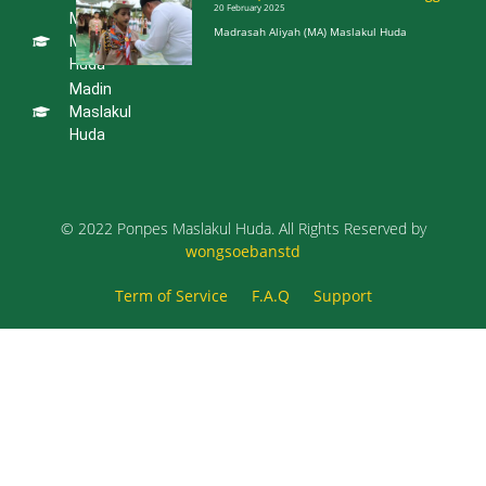
20 February 2025
MA
Lamongan –
Madrasah Aliyah (MA) Maslakul Huda
Pondok
Maslakul
Pesantren
Huda
Maslakul
Madin
Meriah, Kali
Maslakul
Pertama MSC
Huda
Diselenggarakan
20 February 2025
Madrasah Aliyah
(MA) Maslakul Huda
© 2022 Ponpes Maslakul Huda. All Rights Reserved by
wongsoebanstd
Term of Service
F.A.Q
Support