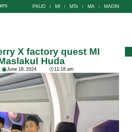
ami
PAUD
MI
MTs
MA
MADIN
erry X factory quest MI
 Maslakul Huda
June 18, 2024
11:18 am