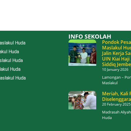
INFO SEKOLAH
Pondok Pesa
slakul Huda
Maslakul Hu
akul Huda
Jalin Kerja 
UIN Kiai Haj
lakul Huda
Siddiq Jembe
akul Huda
10 January 2026
Lamongan – Pon
aslakul Huda
Maslakul
Meriah, Kali
Diselenggar
20 February 2025
Madrasah Aliyah
Huda