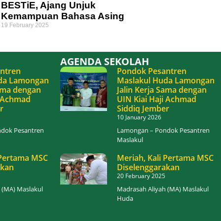
BESTiE, Ajang Unjuk
Kemampuan Bahasa Asing
19 February 2025
AGENDA SEKOLAH
ntren
Pondok Pesantren
da Lamongan
Maslakul Huda Lamongan
Sama dengan
Jalin Kerja Sama dengan
i Achmad
UIN Kiai Haji Achmad
r
Siddiq Jember
10 January 2026
dok Pesantren
Lamongan – Pondok Pesantren
Maslakul
 Pertama MSC
Meriah, Kali Pertama MSC
akan
Diselenggarakan
20 February 2025
 (MA) Maslakul
Madrasah Aliyah (MA) Maslakul
Huda