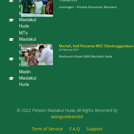
Maslakul
10 January 2026
Maslakul
Huda
Huda
Lamongan – Pondok Pesantren Maslakul
Lamongan
MI
Jalin Kerja
Sama
Maslakul
dengan
Huda
UIN Kiai
Haji
MTs
Achmad
Siddiq
Maslakul
Jember
Huda
Meriah, Kali Pertama MSC Diselenggarakan
10 January 2026
20 February 2025
MA
Lamongan –
Madrasah Aliyah (MA) Maslakul Huda
Pondok
Maslakul
Pesantren
Huda
Maslakul
Madin
Meriah, Kali
Maslakul
Pertama MSC
Huda
Diselenggarakan
20 February 2025
Madrasah Aliyah
(MA) Maslakul Huda
© 2022 Ponpes Maslakul Huda. All Rights Reserved by
wongsoebanstd
Term of Service
F.A.Q
Support