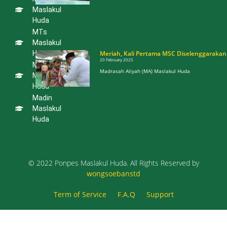
Sama
Maslakul
dengan
Huda
UIN Kiai
Haji
MTs
Achmad
Siddiq
Maslakul
Jember
Huda
Meriah, Kali Pertama MSC Diselenggarakan
10 January 2026
20 February 2025
MA
Lamongan –
Madrasah Aliyah (MA) Maslakul Huda
Pondok
Maslakul
Pesantren
Huda
Maslakul
Madin
Meriah, Kali
Maslakul
Pertama MSC
Huda
Diselenggarakan
20 February 2025
Madrasah Aliyah
(MA) Maslakul Huda
© 2022 Ponpes Maslakul Huda. All Rights Reserved by
wongsoebanstd
Term of Service
F.A.Q
Support